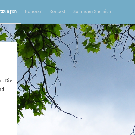
itzungen
Honorar
Kontakt
So finden Sie mich
n. Die
nd