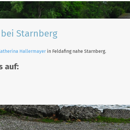
 bei Starnberg
atherina Hallermayer
in Feldafing nahe Starnberg.
 auf: